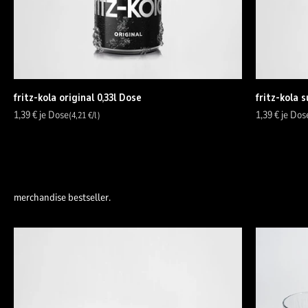
fritz-kola original 0,33l Dose
fritz-kola s
Angebot
Angebot
1,39 €
je Dose
1,39 €
je Dos
(4,21 €/l)
merchandise bestseller.