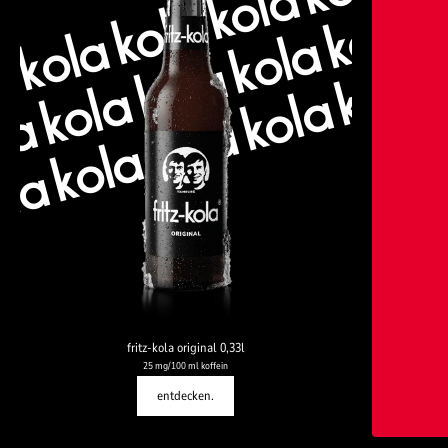
la kola kola kola kola 
a kola kola kola kola k
ola kola kola kola kola 
fritz-kola original 0,33l
25 mg/100 ml koffein
entdecken.