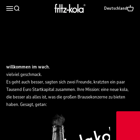
Zum Inhalt springen
vielviel geschmack.
fritz-kola GmbH
Navigationsmenü öffnen
Suche öffnen
Warenk
Deutschland
unsere produkte.
fritz-kola lifestyle.
merchandise.
willkommen im wach.
vielviel geschmack.
Es geht auch besser, sagten sich zwei Freunde, kratzten ein paar
Tausend Euro Startkapital zusammen. Ihre Mission: eine neue kola,
die besser als alles ist, was die großen Brausekonzerne zu bieten
haben. Gesagt, getan: