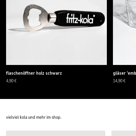
flaschenöffner holz schwarz
gläser 'emb
Angebot
Angebot
4,90 €
14,90 €
vielviel kola und mehr im shop.
getränke.
klamotten