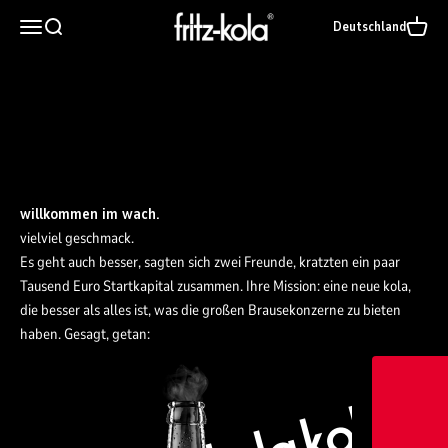
Zum Inhalt springen
vielviel geschmack.
fritz-kola GmbH
Navigationsmenü öffnen
Suche öffnen
Warenk
Deutschland
unsere produkte.
fritz-kola lifestyle.
merchandise.
willkommen im wach.
vielviel geschmack.
Es geht auch besser, sagten sich zwei Freunde, kratzten ein paar
Tausend Euro Startkapital zusammen. Ihre Mission: eine neue kola,
die besser als alles ist, was die großen Brausekonzerne zu bieten
haben. Gesagt, getan: