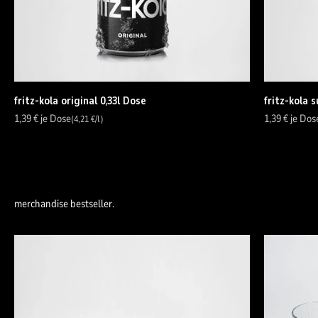
fritz-kola original 0,33l Dose
fritz-kola s
Angebot
Angebot
1,39 €
je Dose
1,39 €
je Dos
(4,21 €/l)
merchandise bestseller.