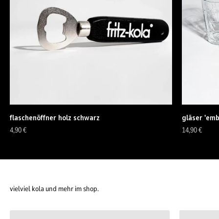
flaschenöffner holz schwarz
gläser 'emb
Angebot
Angebot
4,90 €
14,90 €
vielviel kola und mehr im shop.
getränke.
klamotten