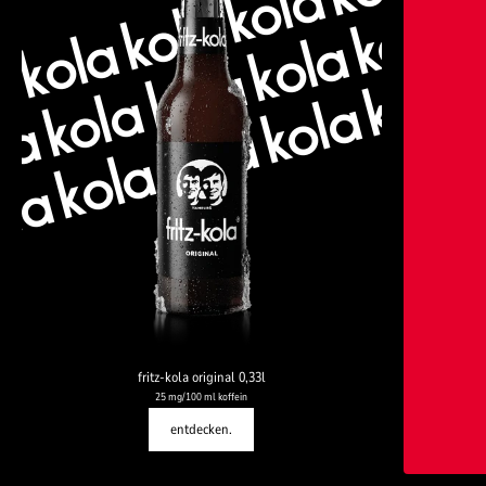
la kola kola kola kola 
a kola kola kola kola k
ola kola kola kola kola 
fritz-kola original 0,33l
25 mg/100 ml koffein
entdecken.