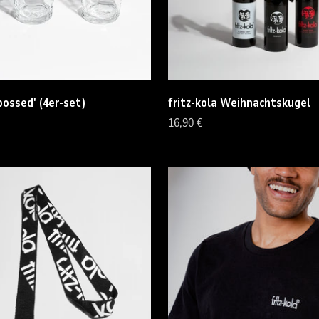
bossed' (4er-set)
fritz-kola Weihnachtskugel
Angebot
16,90 €