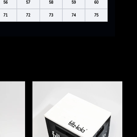
56
57
58
59
60
71
72
73
74
75