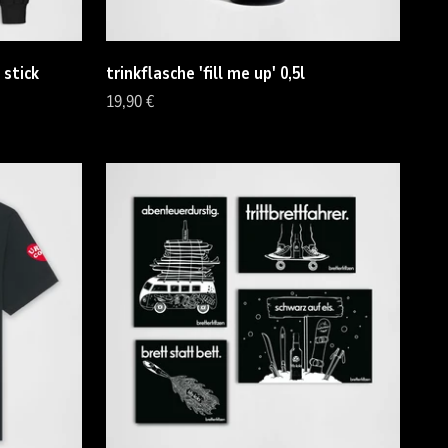
 stick
trinkflasche 'fill me up' 0,5l
Angebot
19,90 €