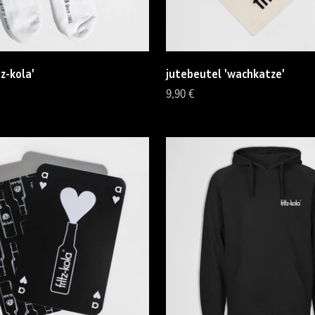
tz-kola'
jutebeutel 'wachkatze'
Angebot
9,90 €