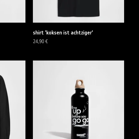
shirt 'koksen ist achtziger'
Angebot
24,90 €