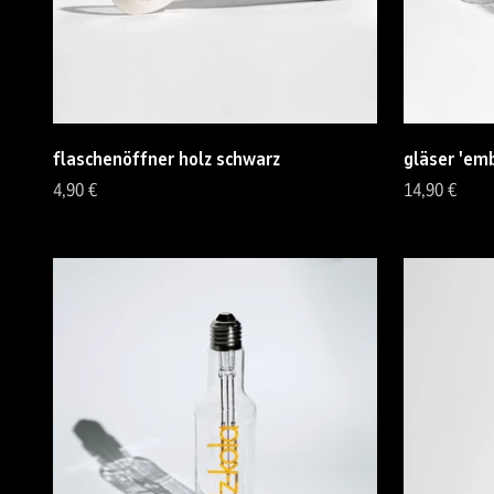
flaschenöffner holz schwarz
gläser 'em
Angebot
Angebot
4,90 €
14,90 €