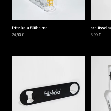
fritz-kola Glühbirne
schlüsselba
Angebot
Angebot
24,90 €
3,90 €