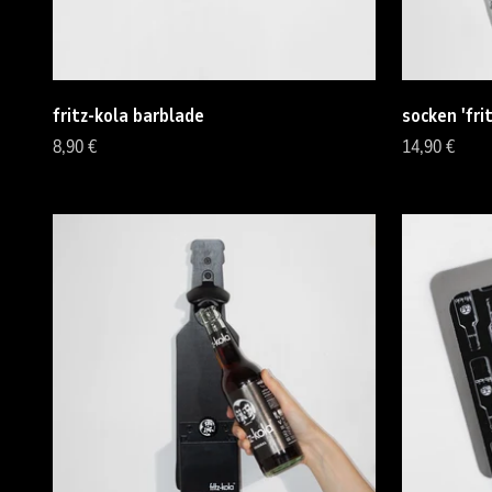
fritz-kola barblade
socken 'fri
Angebot
Angebot
8,90 €
14,90 €