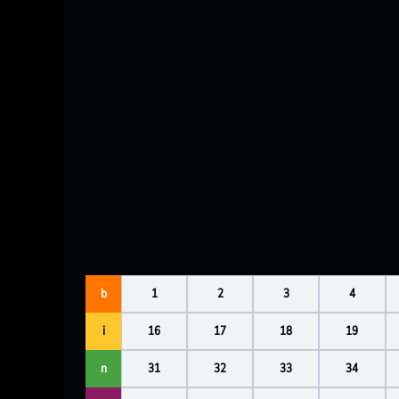
b
1
2
3
4
i
16
17
18
19
n
31
32
33
34