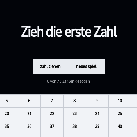
Zieh die erste Zahl
zahl ziehen.
neues spiel.
0 von 75 Zahlen gezogen
5
6
7
8
9
10
20
21
22
23
24
25
35
36
37
38
39
40