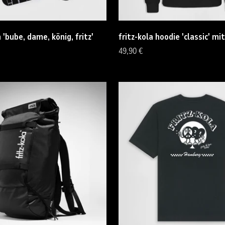
 'bube, dame, könig, fritz'
fritz-kola hoodie 'classic' mit
Angebot
49,90 €