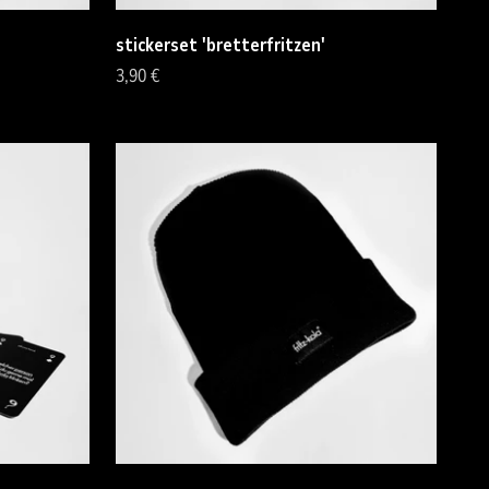
stickerset 'bretterfritzen'
Angebot
3,90 €