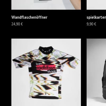
Wandflaschenöffner
spielkarten
Angebot
Angebot
24,90 €
9,90 €