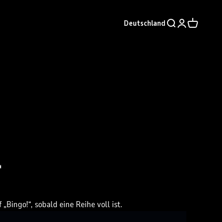
Deutschland
Suche öffnen
Kundenkontos
Warenkorb
„Bingo!“, sobald eine Reihe voll ist.