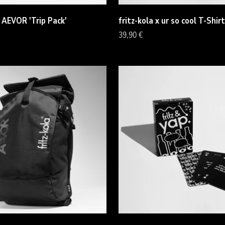
x AEVOR 'Trip Pack'
fritz-kola x ur so cool T-Shirt
Angebot
39,90 €