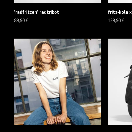
'radfritzen' radtrikot
fritz-kola 
Angebot
Angebot
89,90 €
129,90 €