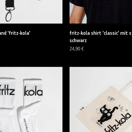
nd 'fritz-kola'
fritz-kola shirt 'classic' mit s
schwarz
Angebot
24,90 €