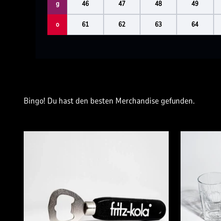
g
46
47
48
49
o
61
62
63
64
Bingo! Du hast den besten Merchandise gefunden.